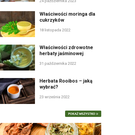
24 października 2023
Właściwości moringa dla
cukrzyków
18 listopada 2022
Właściwości zdrowotne
herbaty jaśminowej
31 października 2022
Herbata Rooibos – jaką
wybrać?
23 września 2022
POKAŻ WSZYSTKO