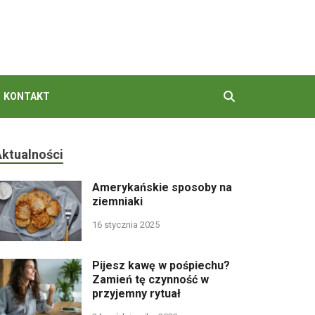
Herbata, zioła –
herbama.pl
KONTAKT
Aktualności
Amerykańskie sposoby na
ziemniaki
16 stycznia 2025
Pijesz kawę w pośpiechu?
Zamień tę czynność w
przyjemny rytuał