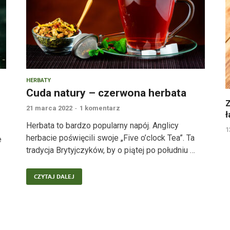
HERBATY
Cuda natury – czerwona herbata
Z
21 marca 2022
-
1 komentarz
ł
Herbata to bardzo popularny napój. Anglicy
1
herbacie poświęcili swoje „Five o’clock Tea”. Ta
e
tradycja Brytyjczyków, by o piątej po południu …
CZYTAJ DALEJ