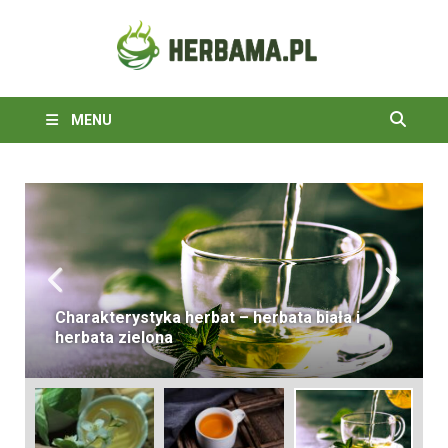
Herb
zioł
MENU
herba
Charakterystyka herbat – herbata biała i
herbata zielona